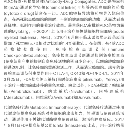
ADC:抗体-药物复合体(Antibody-Drug Conjugates, ADC)是将单抗
体(mAb)通过化学链接(chemical linker)与能够杀死癌细胞的药物
(cytotoxic drug)结合在一起。ADC能够特异地将药物导入靶向位
点，在杀死靶点癌细胞的同时，不影响健康细胞的功能，从而达到高
选择性、低副作用的显著治疗效果。最早获FDA审批的ADC药物为辉
瑞的Mylotarg，于2000年上市用于治疗急性髓细胞样白血病(acute
myeloid leukemia，AML)，2010年6月由于临床试验显示该药反而
增加了死亡率(5.7%相对对比组的1.4%)而撤市。在美国，有4款ADC
药物被批准使用。免疫检查点调节剂(Immune
CheckpointModulators)：免疫检查点调节剂通过抑制免疫检查点
(免疫细胞产生的抑制自身免疫活性的蛋白小分子)，以解除肿瘤细胞
的逃逸机制，让免疫细胞重新激活工作，从而消灭癌细胞。现今的免
疫检查点调节剂主要作用于CTLA-4, OX40和PD-1/PD-L1。2011年
3月25日，FDA批准伊匹单抗(百时美施贵宝Ipilimumab，Yervoy)用
于治疗不能切除或转移的黑色素瘤。除此以外，FDA还批准了帕姆单
抗(Pembrolizumab)、纳武单抗(Nivolumab)、阿特珠单抗
(Atezolizumab)、阿维单抗(Avelumab)和Durvalumab。
代谢免疫疗法(Metabolic Immunotherapy)：代谢免疫疗法通过使用
代谢途径提高免疫系统对癌细胞的攻击能力，希望调节免疫系统活
动，通过作用于关键代谢酶提高免疫系统，激活抗肿瘤反应。2017
年8月1日FDA批准新基公司Idhifa (Enasidenib)上市，用于治疗携带