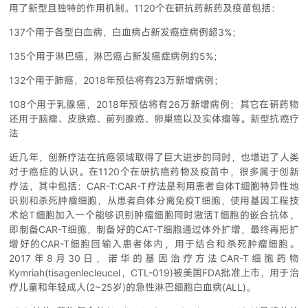
用了新型且独特的作用机制。1120个在研抗药新药及疫苗包括：
137个用于各型白血病，白血病占新发癌症病例超3%；
135个用于淋巴癌，淋巴癌占新发癌症病例约5%；
132个用于肺癌，2018年预估将有23万新增病例；
108个用于乳腺癌，2018年预估将有26万新增病例；其它在研药物
还用于脑瘤、皮肤癌、前列腺癌、卵巢癌以及实体瘤等。新型抗癌疗
法
近几年，创新疗法在抗癌领域取得了巨大进步的同时，也增进了人类
对于癌症的认识。在1120个在研抗癌药物及疫苗中，很多属于创新
疗法，其中包括：CAR-T:CAR-T疗法是利用患者自体T细胞特异性地
识别和杀死肿瘤细胞，从患者自体分离免疫T细胞，使用基因工程技
术给T细胞加入一个能够识别肿瘤细胞同时激活T细胞的嵌合抗体，
即制备CAR-T细胞，制备好的CAT-T细胞通过体外扩增，最终再把扩
增好的CAR-T细胞回输入患者体内，用于结合和杀死肿瘤细胞。
2017年8月30日，诺华的基因治疗方法CAR-T细胞药物
Kymriah(tisagenlecleucel，CTL-019)被美国FDA批准上市，用于治
疗儿童和年轻成人(2~25岁)的急性淋巴细胞白血病(ALL)。