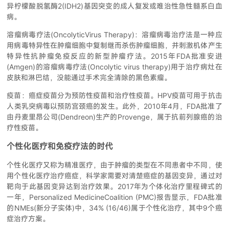
异柠檬酸脱氢酶2(IDH2)基因突变的成人复发或难治性急性髓系白血
病。
溶瘤病毒疗法(OncolyticVirus Therapy)：溶瘤病毒治疗法是一种应
用病毒特异性在肿瘤细胞中复制继而杀伤肿瘤细胞，并刺激机体产生
特异性抗肿瘤免疫反应的新型肿瘤疗法。2015年FDA批准安进
(Amgen)的溶瘤病毒疗法(Oncolytic virus therapy)用于治疗病灶在
皮肤和淋巴结，没能通过手术完全清除的黑色素瘤。
疫苗：癌症疫苗分为预防性疫苗和治疗性疫苗。HPV疫苗可用于抗击
人类乳突病毒以预防宫颈癌的发生。此外，2010年4月，FDA批准了
由丹麦里昂公司(Dendreon)生产的Provenge，属于抗前列腺癌的治
疗性疫苗。
个性化医疗和免疫疗法的时代
个性化医疗又称为精准医疗，由于肿瘤的类型在不同患者中不同，使
用个性化医疗治疗癌症，科学家需要对清楚癌症的基因变异，通过对
靶向于此基因变异达到治疗效果。2017年为个体化治疗里程碑式的
一年，Personalized MedicineCoalition (PMC)报告显示，FDA批准
的NMEs(新分子实体)中，34% (16/46)属于个性化治疗，其中9个癌
症治疗方案。