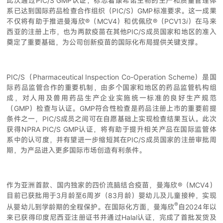
此次通过PIC/S GMP认证，标志着康希诺生物的生产和质量管理体
系已达到国际药品检查合作组织（PIC/S）GMP标准要求。这一成果
不仅将有助于推进曼海欣®（MCV4）和优佩欣®（PCV13
i
）在马来
西亚的注册上市，也为两款疫苗在其他PIC/S成员国家和地区的准入
奠定了重要基础，为公司创新疫苗的国际化布局提供关键支撑。
PIC/S（Pharmaceutical Inspection Co-Operation Scheme）是国
际药品监管合作的重要机制，由多个国家和地区的药品监管机构组
成，对人用及兽用药品生产企业实施统一标准的良好生产规范
（GMP）检查与认证。GMP符合性检查是药品注册上市的重要前提
条件之一，PIC/S成员之间可在自愿基础上实现检查结果互认。此次
获得NPRA PIC/S GMP认证，将有助于提升相关产品在国际监管体
系中的认可度，并有望进一步缩短其在PIC/S成员国家的注册审批周
期，为产品进入更多国际市场创造有利条件。
作为亚洲首款、国内独家的四价流脑结合疫苗，曼海欣®（MCV4）
目前已获批用于3月龄至6周岁（83月龄）婴幼儿及儿童接种，实现
®
从婴幼儿到学龄期的全程保护。在国际化方面，曼海欣
自2024年以
来已获得印度尼西亚注册证书并通过Halal认证，完成了首批发货及