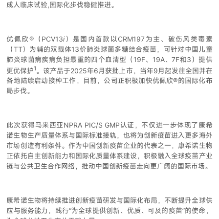
成人临床试验,国际化步伐稳健推进。
优佩欣®（PCV13
i
）是国内首款以CRM197为主、破伤风类毒素
（TT）为辅的双载体13价肺炎球菌多糖结合疫苗，可针对中国儿童
肺炎球菌病疾病负担最重的四个血清型（19F、19A、7F和3）提供
1
更优保护
。该产品于2025年6月获批上市，当年9月起发往全国并在
各地陆续启动接种工作，目前，公司正积极加快优佩欣®的国际化布
局步伐。
此次获得马来西亚NPRA PIC/S GMP认证，不仅进一步体现了康希
诺生物生产质量体系与国际标准接轨，也将为创新疫苗进入更多海外
市场创造有利条件。作为中国创新疫苗企业的代表之一，康希诺生物
正依托自主创新能力和国际化质量体系建设，积极融入全球疫苗产业
链与公共卫生合作网络，推动中国创新疫苗走向更广阔的国际市场。
康希诺生物将持续推进创新疫苗研发与国际化布局，不断提升全球供
应与服务能力，践行“为全球提供创新、优质、可及的疫苗”的使命，