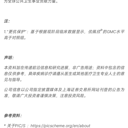
为全球公共卫生事业贡献力量。
注：
®
1.“更优保护”：基于根据现阶段临床数据显示，优佩欣
的GMC水平
高于对照组。
声明：
本资料旨在传递前沿信息和研究进展，非广告用途；资料中包含的信
息仅供参考，具体疾病诊疗请遵从医生或其他医疗卫生专业人士的意
见与指导。
公司信息以公司指定披露媒体及上海证券交易所网站刊登的公告为
准，敬请广大投资者谨慎决策，注意投资风险。
参考资料：
* 关于PIC/S ：https://picscheme.org/en/about